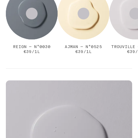
REIGN — N°0030
AJMAN — N°0525
TROUVILLE 
€39/1L
€39/1L
€39/