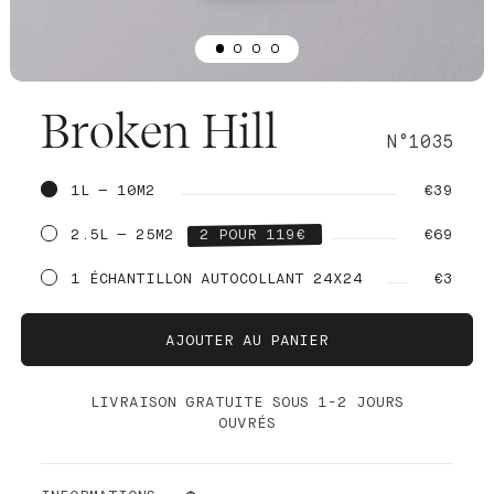
Broken Hill
N°1035
1L — 10M2
€39
2.5L — 25M2
2 POUR 119€
€69
1 ÉCHANTILLON AUTOCOLLANT 24X24
€3
AJOUTER AU PANIER
LIVRAISON GRATUITE SOUS 1-2 JOURS
OUVRÉS