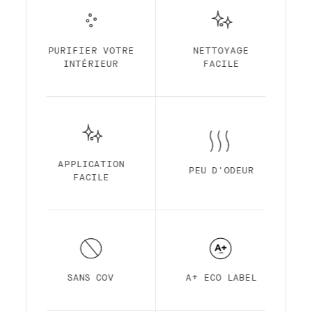
votre choix !
Notre peinture d'intérieur et de qualité
supérieure à base d'eau et avec une finition
standard, est une peinture semi-mate,
PURIFIER VOTRE
NETTOYAGE
durable et peu lustrée. La finition standard
INTÉRIEUR
FACILE
est fabriquée à partir d'une résine
acrylique pour une durabilité maximale avec
un système auto-amorçant, une application
facile, une odeur ultra-faible, une
pigmentation élevée, un temps de séchage
rapide et une couvrance premium.
APPLICATION
PEU D'ODEUR
FACILE
SANS COV
A+ ECO LABEL