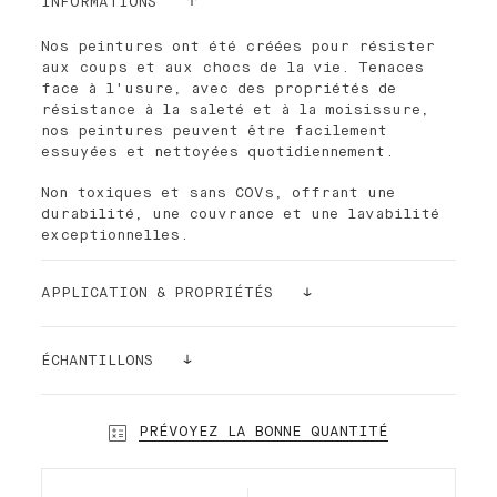
INFORMATIONS
Nos peintures ont été créées pour résister
aux coups et aux chocs de la vie. Tenaces
face à l'usure, avec des propriétés de
résistance à la saleté et à la moisissure,
nos peintures peuvent être facilement
essuyées et nettoyées quotidiennement.
Non toxiques et sans COVs, offrant une
durabilité, une couvrance et une lavabilité
exceptionnelles.
APPLICATION & PROPRIÉTÉS
La peinture Palette est facile à appliquer.
La densité de ses pigments la rend ultra
ÉCHANTILLONS
couvrante. Pour de meilleurs résultats et
une finition plus lisse, il est recommandé
Toujours un doute ? Commandez un échantillon
d'utiliser notre rouleau de peinture Palette
!
PRÉVOYEZ LA BONNE QUANTITÉ
à poils courts. Dans la plupart des cas et
Nos échantillons autocollants (24cmx24cm)
selon la nature de votre mur, une seule
peuvent être collés et recollés sans abimer
couche suffit !
vos murs. Alors prenez le temps de faire