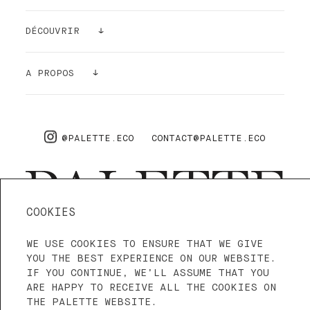
PEINTURES
DÉCOUVRIR
ECHANTILLONS
GALERIE
A PROPOS
ACCESSOIRES
DÉPOLLUANT
A PROPOS
PRO
FAQ
@PALETTE.ECO
CONTACT@PALETTE.ECO
LIVRAISON & RETOURS
COOKIES
WE USE COOKIES TO ENSURE THAT WE GIVE
4.3—5
NOUS SOMMES SUR TRUSTPILOT
YOU THE BEST EXPERIENCE ON OUR WEBSITE.
IF YOU CONTINUE, WE’LL ASSUME THAT YOU
ARE HAPPY TO RECEIVE ALL THE COOKIES ON
CONDITIONS D'UTILISATION
CGV
THE PALETTE WEBSITE.