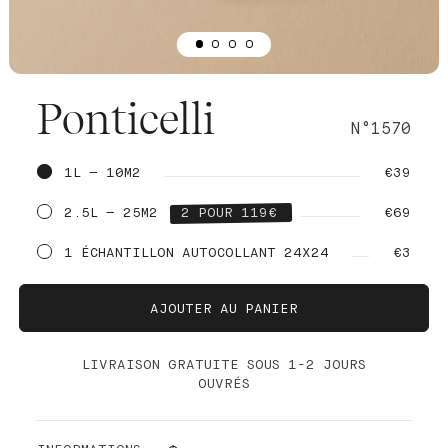
Ponticelli
N°1570
1L — 10M2
€39
2.5L — 25M2
2 POUR 119€
€69
1 ÉCHANTILLON AUTOCOLLANT 24X24
€3
AJOUTER AU PANIER
LIVRAISON GRATUITE SOUS 1-2 JOURS
OUVRÉS