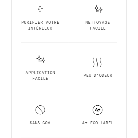
votre choix !
Notre peinture d'intérieur et de qualité
supérieure à base d'eau et avec une finition
standard, est une peinture semi-mate,
PURIFIER VOTRE
NETTOYAGE
durable et peu lustrée. La finition standard
INTÉRIEUR
FACILE
est fabriquée à partir d'une résine
acrylique pour une durabilité maximale avec
un système auto-amorçant, une application
facile, une odeur ultra-faible, une
pigmentation élevée, un temps de séchage
rapide et une couvrance premium.
APPLICATION
PEU D'ODEUR
FACILE
SANS COV
A+ ECO LABEL