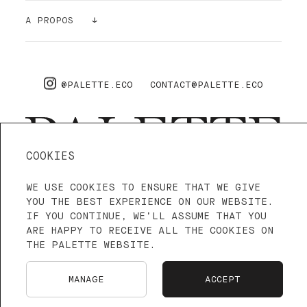
GALERIE
A PROPOS
ACCESSOIRES
DÉPOLLUANT
A PROPOS
PRO
FAQ
@PALETTE.ECO
CONTACT@PALETTE.ECO
LIVRAISON & RETOURS
COOKIES
WE USE COOKIES TO ENSURE THAT WE GIVE
4.3—5
NOUS SOMMES SUR TRUSTPILOT
YOU THE BEST EXPERIENCE ON OUR WEBSITE.
IF YOU CONTINUE, WE’LL ASSUME THAT YOU
ARE HAPPY TO RECEIVE ALL THE COOKIES ON
CONDITIONS D'UTILISATION
CGV
THE PALETTE WEBSITE.
LANGUE : FRANÇAIS
ENGLISH
MANAGE
ACCEPT
NEDERLANDS