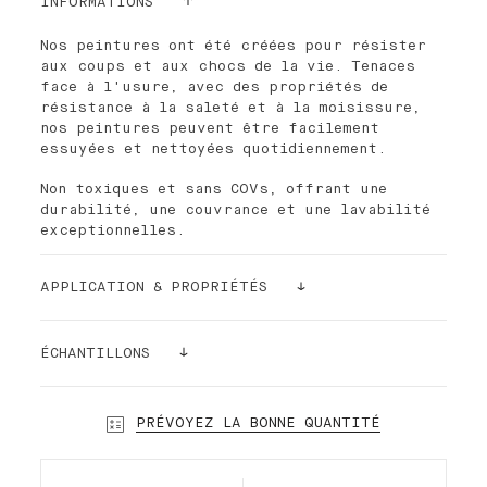
INFORMATIONS
Nos peintures ont été créées pour résister
aux coups et aux chocs de la vie. Tenaces
face à l'usure, avec des propriétés de
résistance à la saleté et à la moisissure,
nos peintures peuvent être facilement
essuyées et nettoyées quotidiennement.
Non toxiques et sans COVs, offrant une
durabilité, une couvrance et une lavabilité
exceptionnelles.
APPLICATION & PROPRIÉTÉS
La peinture Palette est facile à appliquer.
La densité de ses pigments la rend ultra
ÉCHANTILLONS
couvrante. Pour de meilleurs résultats et
une finition plus lisse, il est recommandé
Toujours un doute ? Commandez un échantillon
d'utiliser notre rouleau de peinture Palette
!
PRÉVOYEZ LA BONNE QUANTITÉ
à poils courts. Dans la plupart des cas et
Nos échantillons autocollants (24cmx24cm)
selon la nature de votre mur, une seule
peuvent être collés et recollés sans abimer
couche suffit !
vos murs. Alors prenez le temps de faire