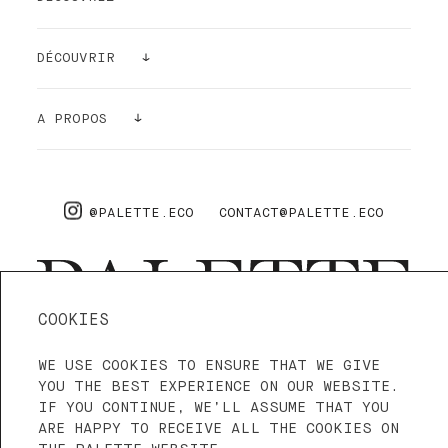
PEINTURES
DÉCOUVRIR
ECHANTILLONS
GALERIE
A PROPOS
ACCESSOIRES
DÉPOLLUANT
A PROPOS
PRO
FAQ
@PALETTE.ECO
CONTACT@PALETTE.ECO
LIVRAISON & RETOURS
COOKIES
WE USE COOKIES TO ENSURE THAT WE GIVE
4.3—5
NOUS SOMMES SUR TRUSTPILOT
YOU THE BEST EXPERIENCE ON OUR WEBSITE.
IF YOU CONTINUE, WE’LL ASSUME THAT YOU
ARE HAPPY TO RECEIVE ALL THE COOKIES ON
CONDITIONS D'UTILISATION
CGV