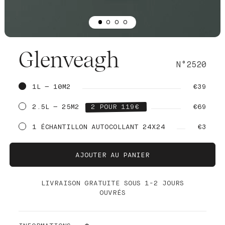
Glenveagh
N°2520
1L — 10M2
€39
2.5L — 25M2
2 POUR 119€
€69
1 ÉCHANTILLON AUTOCOLLANT 24X24
€3
AJOUTER AU PANIER
LIVRAISON GRATUITE SOUS 1-2 JOURS
OUVRÉS