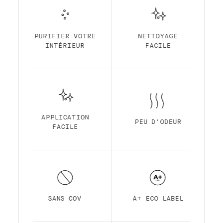
votre choix !
Notre peinture d'intérieur et de qualité
supérieure à base d'eau et avec une finition
standard, est une peinture semi-mate,
PURIFIER VOTRE
NETTOYAGE
durable et peu lustrée. La finition standard
INTÉRIEUR
FACILE
est fabriquée à partir d'une résine
acrylique pour une durabilité maximale avec
un système auto-amorçant, une application
facile, une odeur ultra-faible, une
pigmentation élevée, un temps de séchage
rapide et une couvrance premium.
APPLICATION
PEU D'ODEUR
FACILE
SANS COV
A+ ECO LABEL