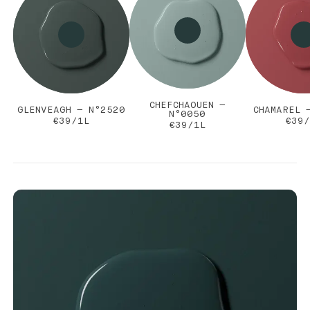
CHEFCHAOUEN —
GLENVEAGH — N°2520
CHAMAREL 
N°0050
€39/1L
€39/
€39/1L