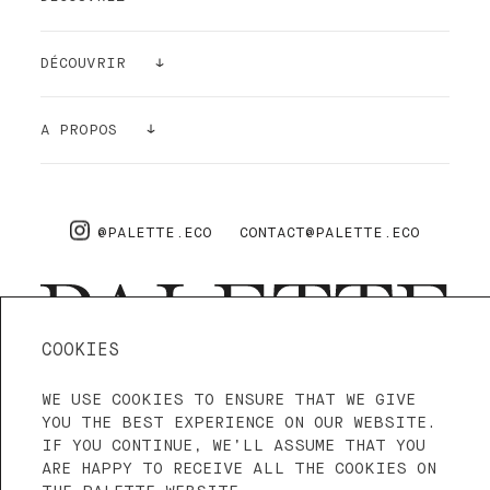
PEINTURES
DÉCOUVRIR
ECHANTILLONS
GALERIE
A PROPOS
ACCESSOIRES
DÉPOLLUANT
A PROPOS
PRO
FAQ
@PALETTE.ECO
CONTACT@PALETTE.ECO
LIVRAISON & RETOURS
COOKIES
WE USE COOKIES TO ENSURE THAT WE GIVE
4.3—5
NOUS SOMMES SUR TRUSTPILOT
YOU THE BEST EXPERIENCE ON OUR WEBSITE.
IF YOU CONTINUE, WE’LL ASSUME THAT YOU
ARE HAPPY TO RECEIVE ALL THE COOKIES ON
CONDITIONS D'UTILISATION
CGV