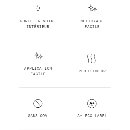
votre choix !
Notre peinture d'intérieur et de qualité
supérieure à base d'eau et avec une finition
standard, est une peinture semi-mate,
PURIFIER VOTRE
NETTOYAGE
durable et peu lustrée. La finition standard
INTÉRIEUR
FACILE
est fabriquée à partir d'une résine
acrylique pour une durabilité maximale avec
un système auto-amorçant, une application
facile, une odeur ultra-faible, une
pigmentation élevée, un temps de séchage
rapide et une couvrance premium.
APPLICATION
PEU D'ODEUR
FACILE
SANS COV
A+ ECO LABEL