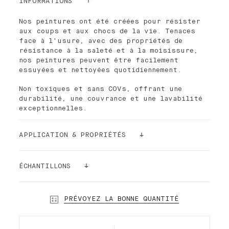
INFORMATIONS
Nos peintures ont été créées pour résister
aux coups et aux chocs de la vie. Tenaces
face à l'usure, avec des propriétés de
résistance à la saleté et à la moisissure,
nos peintures peuvent être facilement
essuyées et nettoyées quotidiennement.
Non toxiques et sans COVs, offrant une
durabilité, une couvrance et une lavabilité
exceptionnelles.
APPLICATION & PROPRIÉTÉS
La peinture Palette est facile à appliquer.
La densité de ses pigments la rend ultra
ÉCHANTILLONS
couvrante. Pour de meilleurs résultats et
une finition plus lisse, il est recommandé
Toujours un doute ? Commandez un échantillon
d'utiliser notre rouleau de peinture Palette
!
PRÉVOYEZ LA BONNE QUANTITÉ
à poils courts. Dans la plupart des cas et
Nos échantillons autocollants (24cmx24cm)
selon la nature de votre mur, une seule
peuvent être collés et recollés sans abimer
couche suffit !
vos murs. Alors prenez le temps de faire