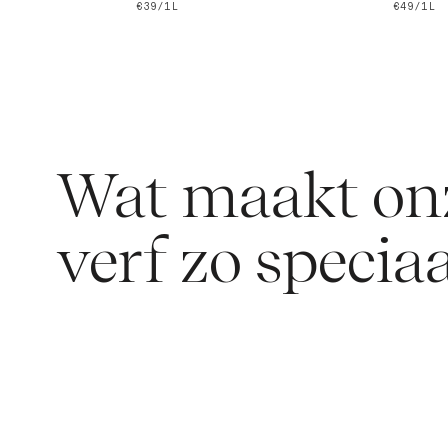
€39/1L
€49/1L
Wat maakt on
verf zo speciaa