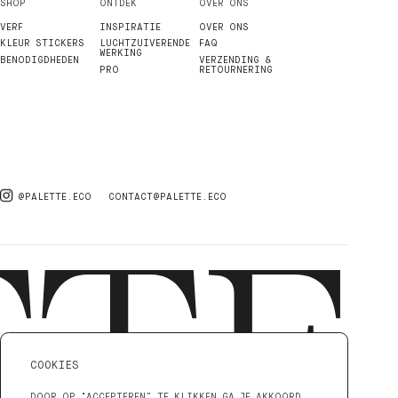
SHOP
ONTDEK
OVER ONS
VERF
INSPIRATIE
OVER ONS
KLEUR STICKERS
LUCHTZUIVERENDE
FAQ
WERKING
BENODIGDHEDEN
VERZENDING &
PRO
RETOURNERING
@PALETTE.ECO
CONTACT@PALETTE.ECO
COOKIES
DOOR OP "ACCEPTEREN” TE KLIKKEN GA JE AKKOORD