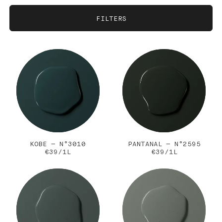
ONZE KLEUREN
ALLE KLEUREN
FILTERS
ROOD
ORANJE
TINTEN
LICHT
MIDDEN
DONKER
GEEL
GROEN
SORTEER OP
BEST VERKOCHT
NIEUWSTE
BLAUW
BRUIN
GRIJS
ZWART
ROZE
KOBE — N°3010
PANTANAL — N°2595
BEIGE
€39/1L
€39/1L
PAARS
WIT