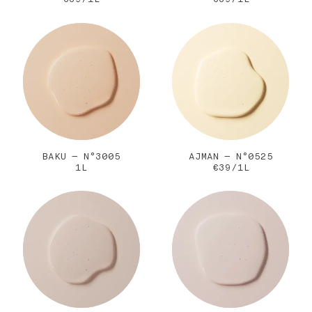
BAKU — N°3005
AJMAN — N°0525
1L
€39/1L