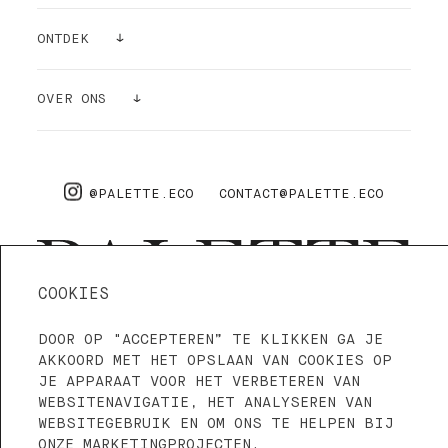
VERF
ONTDEK
KLEUR STICKERS
INSPIRATIE
OVER ONS
BENODIGDHEDEN
LUCHTZUIVERENDE WERKING
OVER ONS
PRO
FAQ
@PALETTE.ECO
CONTACT@PALETTE.ECO
VERZENDING & RETOURNERING
COOKIES
DOOR OP "ACCEPTEREN” TE KLIKKEN GA JE
4.3—5
WE ARE ON TRUSTPILOT
AKKOORD MET HET OPSLAAN VAN COOKIES OP
JE APPARAAT VOOR HET VERBETEREN VAN
WEBSITENAVIGATIE, HET ANALYSEREN VAN
ALGEMENE VOORWAARDEN
PRIVACY POLICY
WEBSITEGEBRUIK EN OM ONS TE HELPEN BIJ
TAAL: NEDERLANDS
ONZE MARKETINGPROJECTEN.