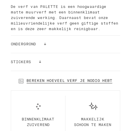
De verf van PALETTE is een hoogwaardige
matte muurverf met een binnenklimaat
zuiverende werking. Daarnaast bevat onze
milieuvriendelijke verf geen giftige stoffen
en is deze zeer makkelijk reinigbaar.
ONDERGROND
- voor het behandelen van winddroog beton,
metselwerk, gipsplaat, schuurwerk,
STICKERS
pleisterwerk, hardboard.
- renovatie, over oude goed hechtende,
Nog steeds niet zeker? Bestel een
bestaande, niet elastische, organische
kleursticker!
BEREKEN HOEVEEL VERF JE NODIG HEBT
verflagen.
Onze stickers (24cmx24cm) kunnen zonder
- als hoogwaardige afwerking op glasweefsel.
risico op je muur worden geplakt en weer
* niet geschikt voor ruimtes met hoge
opnieuw afgehaald en opgeplakt worden. De
luchtvochtigheid zoals badkamers
beste manier om zeker te zijn van de juiste
keuze!
BINNENKLIMAAT
MAKKELIJK
ZUIVEREND
SCHOON TE MAKEN