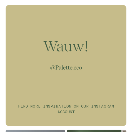
ofwel oplosmiddelen. HIerdoor kan jij met
jouw dierbaren optimaal genieten van de nieuw
geverfde ruimtes zonder je zorgen te hoeven
maken over blootstelling aan giftige
chemicaliën in de lucht.
Wauw!
@Palette.eco
FIND MORE INSPIRATION ON OUR INSTAGRAM
ACCOUNT