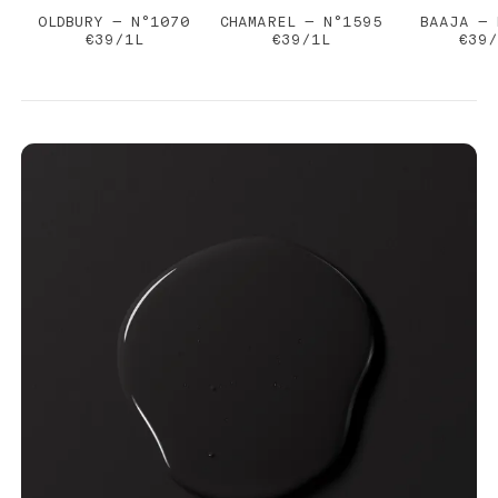
OLDBURY — N°1070
CHAMAREL — N°1595
BAAJA — 
€39/1L
€39/1L
€39/