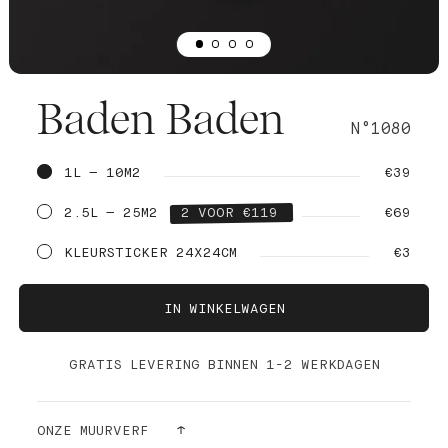
Baden Baden
N°1080
1L — 10M2
€39
2.5L — 25M2
2 VOOR €119
€69
KLEURSTICKER 24X24CM
€3
IN WINKELWAGEN
GRATIS LEVERING BINNEN 1-2 WERKDAGEN
ONZE MUURVERF