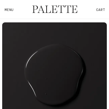
MENU
CART