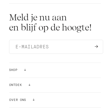
Meld je nu aan
en blijf op de hoogte!
SHOP
VERF
ONTDEK
KLEUR STICKERS
INSPIRATIE
OVER ONS
BENODIGDHEDEN
LUCHTZUIVERENDE WERKING