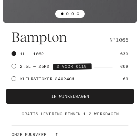
Bampton
N°1065
1L — 10M2
€39
2.5L — 25M2
2 VOOR €119
€69
KLEURSTICKER 24X24CM
€3
IN WINKELWAGEN
GRATIS LEVERING BINNEN 1-2 WERKDAGEN
ONZE MUURVERF