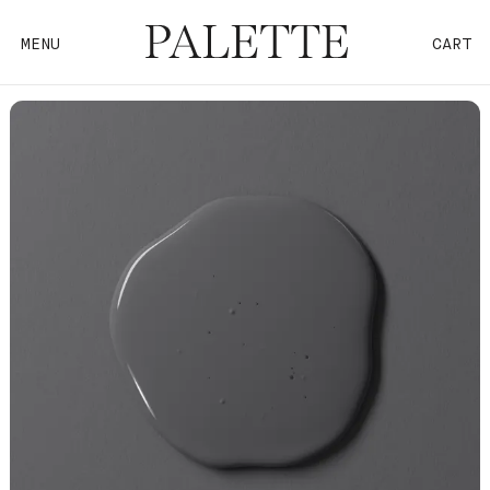
MENU
CART