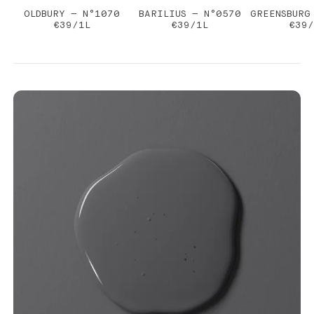
OLDBURY — N°1070
BARILIUS — N°0570
GREENSBURG
€39/1L
€39/1L
€39/