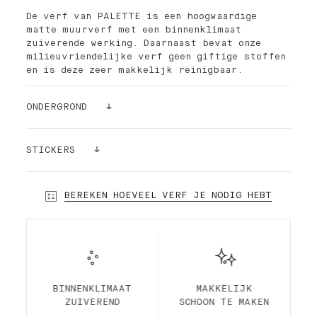
De verf van PALETTE is een hoogwaardige
matte muurverf met een binnenklimaat
zuiverende werking. Daarnaast bevat onze
milieuvriendelijke verf geen giftige stoffen
en is deze zeer makkelijk reinigbaar.
ONDERGROND
- voor het behandelen van winddroog beton,
metselwerk, gipsplaat, schuurwerk,
STICKERS
pleisterwerk, hardboard.
- renovatie, over oude goed hechtende,
Nog steeds niet zeker? Bestel een
bestaande, niet elastische, organische
kleursticker!
BEREKEN HOEVEEL VERF JE NODIG HEBT
verflagen.
Onze stickers (24cmx24cm) kunnen zonder
- als hoogwaardige afwerking op glasweefsel.
risico op je muur worden geplakt en weer
* niet geschikt voor ruimtes met hoge
opnieuw afgehaald en opgeplakt worden. De
luchtvochtigheid zoals badkamers
beste manier om zeker te zijn van de juiste
keuze!
BINNENKLIMAAT
MAKKELIJK
ZUIVEREND
SCHOON TE MAKEN