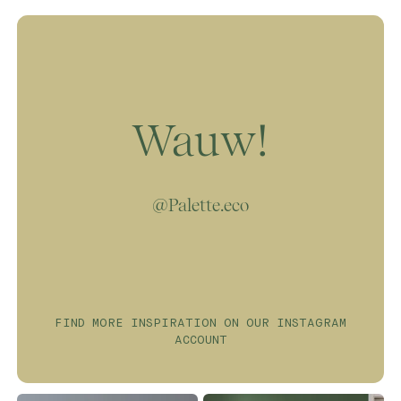
ofwel oplosmiddelen. HIerdoor kan jij met
jouw dierbaren optimaal genieten van de nieuw
geverfde ruimtes zonder je zorgen te hoeven
maken over blootstelling aan giftige
chemicaliën in de lucht.
Wauw!
@Palette.eco
FIND MORE INSPIRATION ON OUR INSTAGRAM
ACCOUNT