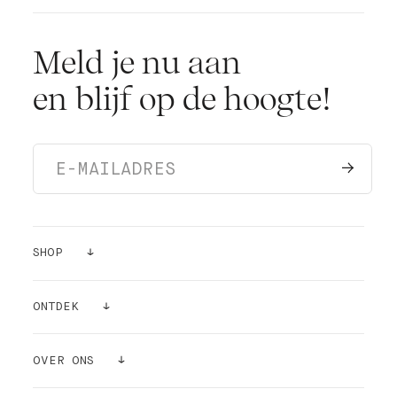
Meld je nu aan
en blijf op de hoogte!
SHOP
VERF
ONTDEK
KLEUR STICKERS
INSPIRATIE
OVER ONS
BENODIGDHEDEN
LUCHTZUIVERENDE WERKING