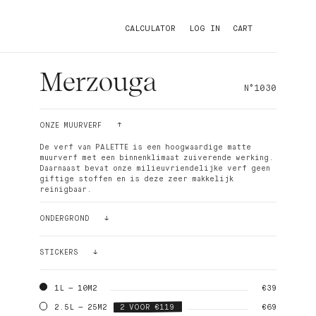
CALCULATOR
LOG IN
CART
Merzouga
N°1030
ONZE MUURVERF
De verf van PALETTE is een hoogwaardige matte
muurverf met een binnenklimaat zuiverende werking.
Daarnaast bevat onze milieuvriendelijke verf geen
giftige stoffen en is deze zeer makkelijk
reinigbaar.
ONDERGROND
- voor het behandelen van winddroog beton,
metselwerk, gipsplaat, schuurwerk, pleisterwerk,
STICKERS
hardboard.
- renovatie, over oude goed hechtende, bestaande,
Nog steeds niet zeker? Bestel een kleursticker!
niet elastische, organische verflagen.
Onze stickers (24cmx24cm) kunnen zonder risico op
1L — 10M2
€39
- als hoogwaardige afwerking op glasweefsel.
je muur worden geplakt en weer opnieuw afgehaald
* niet geschikt voor ruimtes met hoge
en opgeplakt worden. De beste manier om zeker te
2.5L — 25M2
2 VOOR €119
€69
luchtvochtigheid zoals badkamers