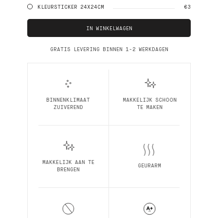
zijn van de juiste keuze!
KLEURSTICKER 24X24CM
€3
IN WINKELWAGEN
GRATIS LEVERING BINNEN 1-2 WERKDAGEN
BINNENKLIMAAT
MAKKELIJK SCHOON
ZUIVEREND
TE MAKEN
MAKKELIJK AAN TE
GEURARM
BRENGEN