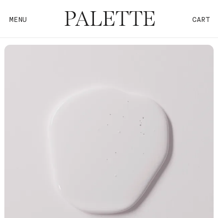
MENU
CART