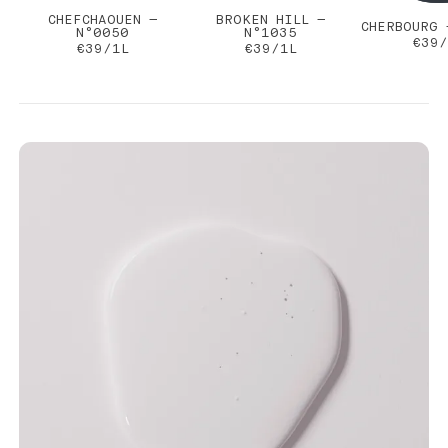
CHEFCHAOUEN —
BROKEN HILL —
CHERBOURG 
N°0050
N°1035
€39/
€39/1L
€39/1L