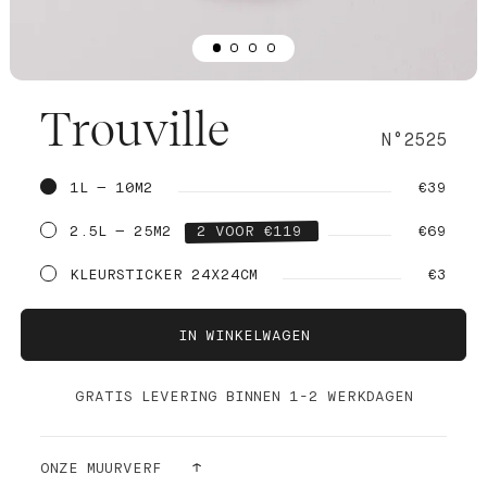
Trouville
N°2525
1L — 10M2
€39
2.5L — 25M2
2 VOOR €119
€69
KLEURSTICKER 24X24CM
€3
IN WINKELWAGEN
GRATIS LEVERING BINNEN 1-2 WERKDAGEN
ONZE MUURVERF