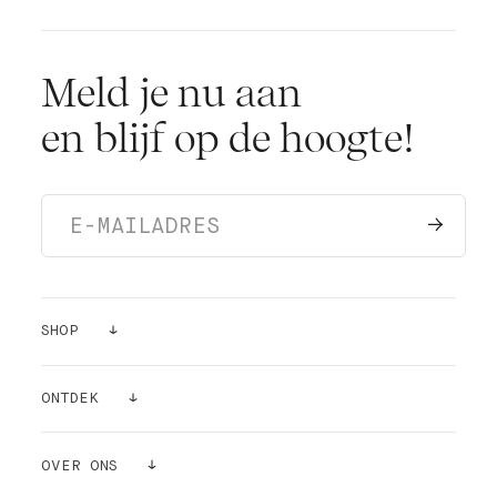
Meld je nu aan
en blijf op de hoogte!
SHOP
VERF
ONTDEK
KLEUR STICKERS
INSPIRATIE
OVER ONS
BENODIGDHEDEN
LUCHTZUIVERENDE WERKING