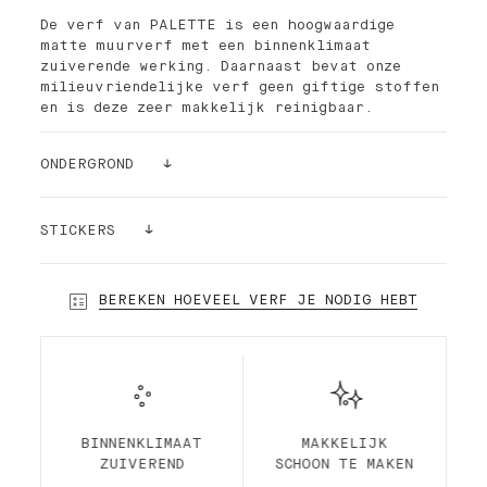
De verf van PALETTE is een hoogwaardige
matte muurverf met een binnenklimaat
zuiverende werking. Daarnaast bevat onze
milieuvriendelijke verf geen giftige stoffen
en is deze zeer makkelijk reinigbaar.
ONDERGROND
- voor het behandelen van winddroog beton,
metselwerk, gipsplaat, schuurwerk,
STICKERS
pleisterwerk, hardboard.
- renovatie, over oude goed hechtende,
Nog steeds niet zeker? Bestel een
bestaande, niet elastische, organische
kleursticker!
BEREKEN HOEVEEL VERF JE NODIG HEBT
verflagen.
Onze stickers (24cmx24cm) kunnen zonder
- als hoogwaardige afwerking op glasweefsel.
risico op je muur worden geplakt en weer
* niet geschikt voor ruimtes met hoge
opnieuw afgehaald en opgeplakt worden. De
luchtvochtigheid zoals badkamers
beste manier om zeker te zijn van de juiste
keuze!
BINNENKLIMAAT
MAKKELIJK
ZUIVEREND
SCHOON TE MAKEN