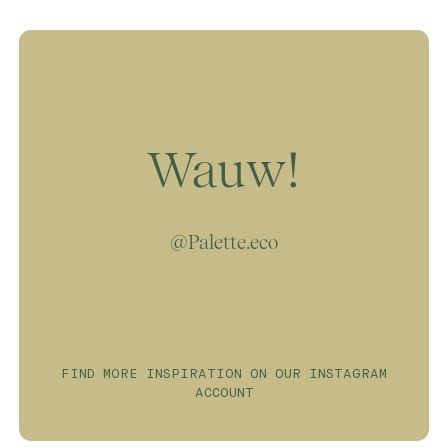
geen VOC (vluchtige organische stoffen),
ofwel oplosmiddelen. HIerdoor kan jij met
jouw dierbaren optimaal genieten van de nieuw
geverfde ruimtes zonder je zorgen te hoeven
maken over blootstelling aan giftige
chemicaliën in de lucht.
Wauw!
@Palette.eco
FIND MORE INSPIRATION ON OUR INSTAGRAM
ACCOUNT