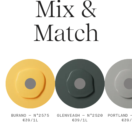
Mix &
Match
BURANO — N°2575
GLENVEAGH — N°2520
PORTLAND 
€39/1L
€39/1L
€39/