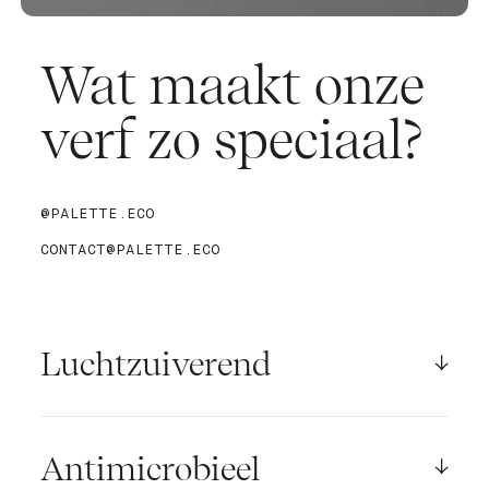
Wat maakt onze
verf zo speciaal?
@PALETTE.ECO
CONTACT@PALETTE.ECO
Luchtzuiverend
Speciale pigmenten in onze verf helpen om
giftige stoffen zoals formaldehyde en
onaangename geuren af te breken tot
Antimicrobieel
onschadelijke bijproducten. Hiermee bescherm