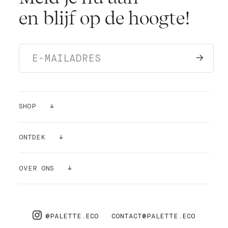
en blijf op de hoogte!
SHOP
VERF
ONTDEK
KLEUR STICKERS
INSPIRATIE
OVER ONS
BENODIGDHEDEN
LUCHTZUIVERENDE WERKING
OVER ONS
PRO
FAQ
@PALETTE.ECO
CONTACT@PALETTE.ECO