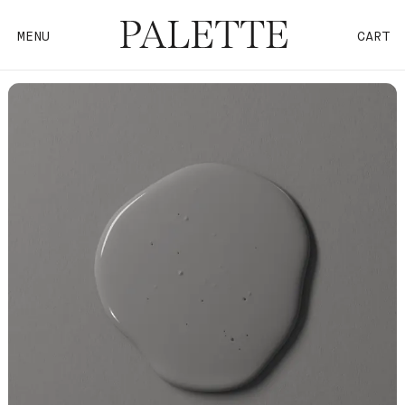
MENU
CART