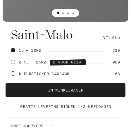
Saint-Malo
N°1015
1L — 10M2
€39
2.5L — 25M2
2 VOOR €119
€69
KLEURSTICKER 24X24CM
€3
IN WINKELWAGEN
GRATIS LEVERING BINNEN 1-2 WERKDAGEN
ONZE MUURVERF